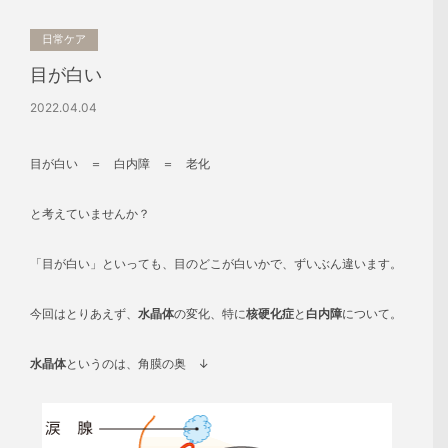
日常ケア
目が白い
2022.04.04
目が白い ＝ 白内障 ＝ 老化
と考えていませんか？
「目が白い」といっても、目のどこが白いかで、ずいぶん違います。
今回はとりあえず、
水晶体
の変化、特に
核硬化症
と
白内障
について。
水晶体
というのは、角膜の奥 ↓