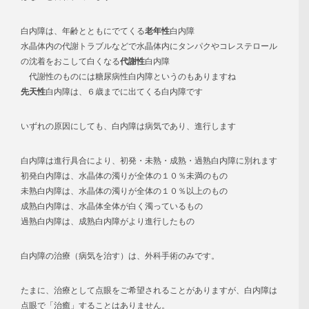
白内障
は、年齢とともにでてくる
老年性
白内障
水晶体内の代謝トラブルなどで水晶体内にタンパクやコレステロール
の沈着をおこして白くなる
代謝性
白内障
代謝性のものには糖尿病性白内障というのもありますね
先天性
白内障は、６歳までに出てくる白内障です
いずれの原因にしても、
白内障は病気であり、進行します
白内障は進行具合により、初発・未熟・成熟・過熟白内障に別れます
初発白内障は、水晶体の濁りが全体の
１０％未満
のもの
未熟白内障は、水晶体の濁りが全体の
１０％以上
のもの
成熟白内障は、
水晶体全体が白く濁っている
もの
過熟白内障は、成熟白内障がより進行したもの
白内障の治療（病気を治す）は、外科手術のみです。
たまに、治療として点眼をご希望されることがありますが、
白内障は
点眼で「治癒」することはありません
。