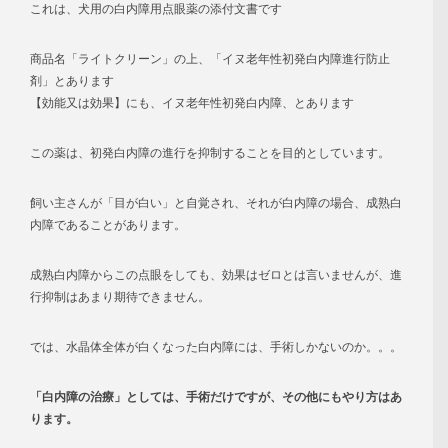
これは、犬用の白内障用点眼薬の添付文書です
商品名「ライトクリーン」の上、「イヌ老年性
初発白内障
進行防止
剤」とあります
【効能又は効果】にも、イヌ老年性
初発白内障
、とあります
この薬は、
初発白内障の進行を抑制すること
を目的としています。
飼い主さんが「目が白い」と自覚され、それが白内障の場合、
成熟白
内障
であることがあります。
成熟白内障からこの点眼をしても、効果はゼロとは言いませんが、進
行抑制はあまり期待できません。
では、水晶体全体が白くなった白内障には、手術しかないのか。。。
「白内障の治療」としては、手術だけですが、その他にもやり方はあ
ります。