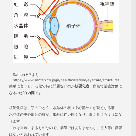
Santen HP より
https://www.santen.co.jp/ja/healthcare/eye/eyecare/structure/
簡単に言うと、
老化で特に問題ないのが
核硬化症
病気で治療対象に
なるのが
白内障
です
核硬化症
は、字のごとく、水晶体の核（中心部分）が硬くなる事
水晶体の中心部分の核が、加齢に伴い固くなり、白く見えるようにな
ります
これは加齢によるものなので、病気ではありませんし、視力等に影響
はないと言われています